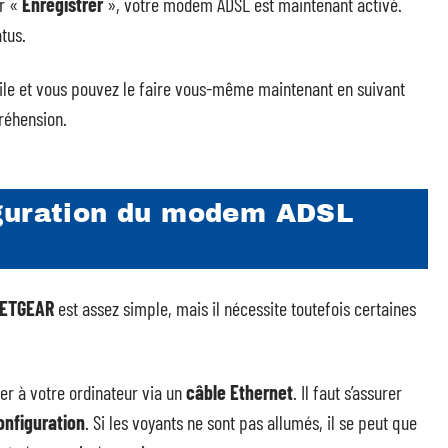
r «
Enregistrer
», votre modem ADSL est maintenant activé.
tus.
cile et vous pouvez le faire vous-même maintenant en suivant
réhension.
iguration du modem ADSL
ETGEAR
est assez simple, mais il nécessite toutefois certaines
r à votre ordinateur via un
câble Ethernet
. Il faut s’assurer
onfiguration
. Si les voyants ne sont pas allumés, il se peut que