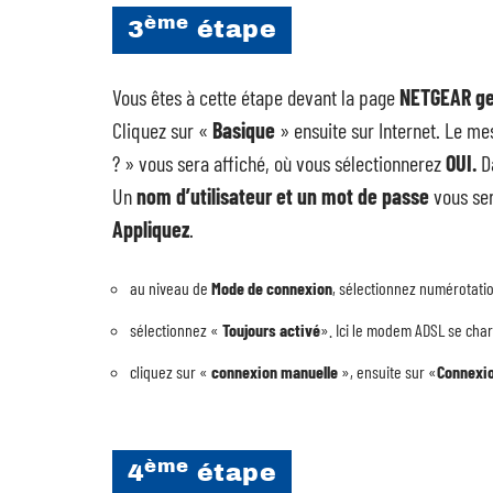
ème
3
étape
Vous êtes à cette étape devant la page
NETGEAR g
Cliquez sur «
Basique
» ensuite sur Internet. Le me
? » vous sera affiché, où vous sélectionnerez
OUI.
D
Un
nom d’utilisateur et un mot de passe
vous ser
Appliquez
.
au niveau de
Mode de connexion
, sélectionnez numérotati
sélectionnez «
Toujours activé
». Ici le modem ADSL se charg
cliquez sur «
connexion manuelle
», ensuite sur «
Connexi
ème
4
étape