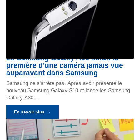
Le Samsung Galaxy A90 serait la
première d’une caméra jamais vue
auparavant dans Samsung
Samsung ne s'arrête pas. Après avoir présenté le
nouveau Samsung Galaxy S10 et lancé les Samsung
Galaxy A30
…
En savoir plus