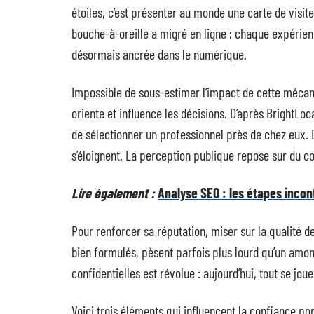
étoiles, c’est présenter au monde une carte de visit
bouche-à-oreille a migré en ligne ; chaque expérien
désormais ancrée dans le numérique.
Impossible de sous-estimer l’impact de cette mécani
oriente et influence les décisions. D’après Bright
de sélectionner un professionnel près de chez eux. D
s’éloignent. La perception publique repose sur du con
Lire également :
Analyse SEO : les étapes incon
Pour renforcer sa réputation, miser sur la qualité d
bien formulés, pèsent parfois plus lourd qu’un am
confidentielles est révolue : aujourd’hui, tout se jo
Voici trois éléments qui influencent la confiance por