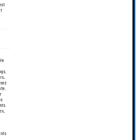
et
ble
ngs.
rs,
isez
xte.
r
es
nts
es.
ents