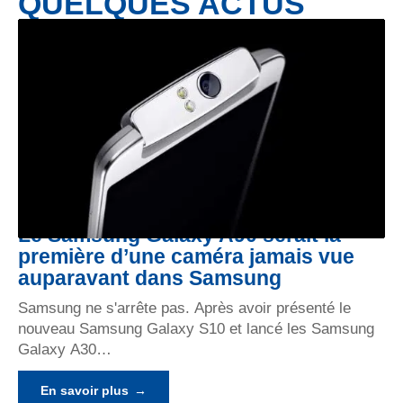
QUELQUES ACTUS
Le Samsung Galaxy A90 serait la
première d’une caméra jamais vue
auparavant dans Samsung
Samsung ne s'arrête pas. Après avoir présenté le
nouveau Samsung Galaxy S10 et lancé les Samsung
Galaxy A30
…
En savoir plus