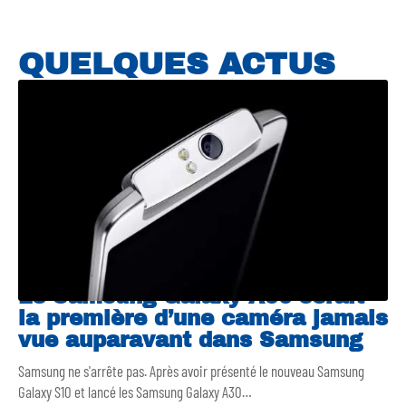
QUELQUES ACTUS
Le Samsung Galaxy A90 serait
la première d’une caméra jamais
vue auparavant dans Samsung
Samsung ne s'arrête pas. Après avoir présenté le nouveau Samsung
Galaxy S10 et lancé les Samsung Galaxy A30
…