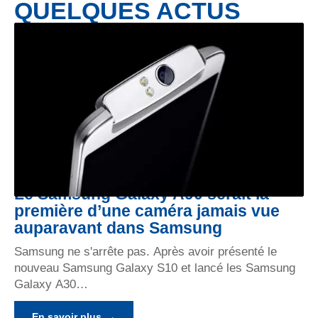
QUELQUES ACTUS
Le Samsung Galaxy A90 serait la
première d’une caméra jamais vue
auparavant dans Samsung
Samsung ne s'arrête pas. Après avoir présenté le
nouveau Samsung Galaxy S10 et lancé les Samsung
Galaxy A30
…
En savoir plus