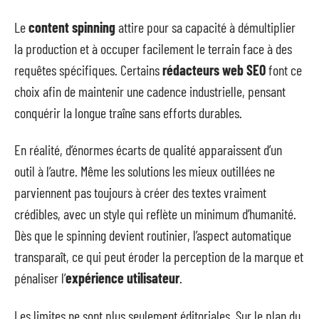
Le
content spinning
attire pour sa capacité à démultiplier
la production et à occuper facilement le terrain face à des
requêtes spécifiques. Certains
rédacteurs web SEO
font ce
choix afin de maintenir une cadence industrielle, pensant
conquérir la longue traîne sans efforts durables.
En réalité, d’énormes écarts de qualité apparaissent d’un
outil à l’autre. Même les solutions les mieux outillées ne
parviennent pas toujours à créer des textes vraiment
crédibles, avec un style qui reflète un minimum d’humanité.
Dès que le spinning devient routinier, l’aspect automatique
transparaît, ce qui peut éroder la perception de la marque et
pénaliser l’
expérience utilisateur
.
Les limites ne sont plus seulement éditoriales. Sur le plan du