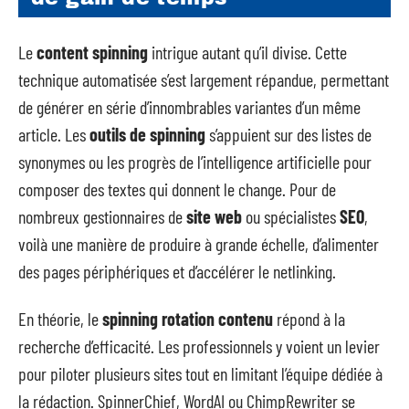
Le
content spinning
intrigue autant qu’il divise. Cette
technique automatisée s’est largement répandue, permettant
de générer en série d’innombrables variantes d’un même
article. Les
outils de spinning
s’appuient sur des listes de
synonymes ou les progrès de l’intelligence artificielle pour
composer des textes qui donnent le change. Pour de
nombreux gestionnaires de
site web
ou spécialistes
SEO
,
voilà une manière de produire à grande échelle, d’alimenter
des pages périphériques et d’accélérer le netlinking.
En théorie, le
spinning rotation contenu
répond à la
recherche d’efficacité. Les professionnels y voient un levier
pour piloter plusieurs sites tout en limitant l’équipe dédiée à
la rédaction. SpinnerChief, WordAI ou ChimpRewriter se