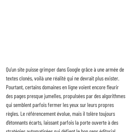
Qu’un site puisse grimper dans Google grâce à une armée de
textes clonés, voilà une réalité qui ne devrait plus exister.
Pourtant, certains domaines en ligne voient encore fleurir
des pages presque jumelles, propulsées par des algorithmes
qui semblent parfois fermer les yeux sur leurs propres
règles. Le référencement évolue, mais il tolère toujours
d’étonnants écarts, laissant parfois la porte ouverte à des
stratégies automatisées qui défient le bon sens éditorial.