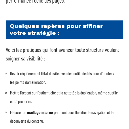
performance réelle des pages.
Quelques repères pour affiner
votre stratégie :
Voici les pratiques qui font avancer toute structure voulant
soigner sa visibilité :
Revoir régulièrement l’état du site avec des outils dédiés pour détecter vite
les points d’amélioration.
Mettre l’accent sur l’authenticité et la netteté : la duplication, même subtile,
est à proscrire.
Élaborer un
maillage interne
pertinent pour fluidifier la navigation et la
découverte du contenu.