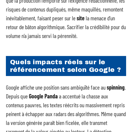
que la production l’emporte sur l’exigence rédactionnelle, les
risques de contenus dupliqués, même maquillés, remontent
inévitablement, faisant peser sur le
site
la menace d’un
retour de bâton algorithmique. Sacrifier la crédibilité pour du
volume n’a jamais servi la pérennité.
Quels impacts réels sur le
référencement selon Google ?
Google affiche une position sans ambiguïté face au
spinning
.
Depuis que
Google Panda
a accentué la chasse aux
contenus pauvres, les textes réécrits ou massivement repris
peinent à échapper aux radars des algorithmes. Même quand
la version générée paraît bien ficelée, elle transmet
rarement de la valeur ajoutée au lecteur. La détection