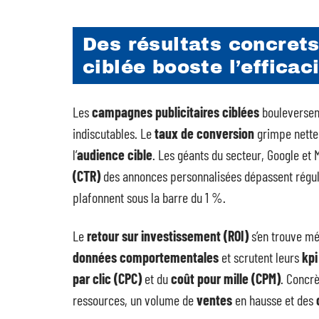
Des résultats concrets
ciblée booste l’effica
Les
campagnes publicitaires ciblées
bouleversent 
indiscutables. Le
taux de conversion
grimpe nettem
l’
audience cible
. Les géants du secteur, Google et M
(CTR)
des annonces personnalisées dépassent régul
plafonnent sous la barre du 1 %.
Le
retour sur investissement (ROI)
s’en trouve mé
données comportementales
et scrutent leurs
kpi
par clic (CPC)
et du
coût pour mille (CPM)
. Concrè
ressources, un volume de
ventes
en hausse et des