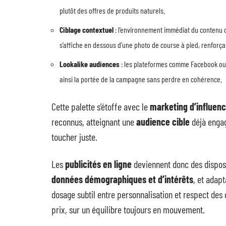
plutôt des offres de produits naturels.
Ciblage contextuel
: l’environnement immédiat du contenu c
s’affiche en dessous d’une photo de course à pied, renforç
Lookalike audiences
: les plateformes comme Facebook ou I
ainsi la portée de la campagne sans perdre en cohérence.
Cette palette s’étoffe avec le
marketing d’influen
reconnus, atteignant une
audience cible
déjà engag
toucher juste.
Les
publicités en ligne
deviennent donc des disposi
données démographiques et d’intérêts
, et adap
dosage subtil entre personnalisation et respect des co
prix, sur un équilibre toujours en mouvement.