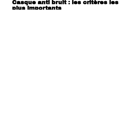
Casque anti bruit : les critères les
plus importants
Geekbench anticipe plus de
fonctionnalités du Moto G7 Play