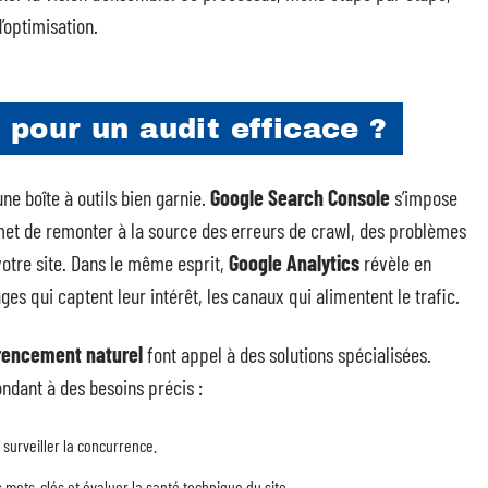
’optimisation.
r pour un audit efficace ?
ne boîte à outils bien garnie.
Google Search Console
s’impose
met de remonter à la source des erreurs de crawl, des problèmes
votre site. Dans le même esprit,
Google Analytics
révèle en
ges qui captent leur intérêt, les canaux qui alimentent le trafic.
rencement naturel
font appel à des solutions spécialisées.
ndant à des besoins précis :
t surveiller la concurrence.
s mots-clés et évaluer la santé technique du site.