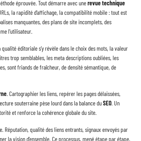
méthode éprouvée. Tout démarre avec une
revue technique
URLs, la rapidité d’affichage, la compatibilité mobile : tout est
balises manquantes, des plans de site incomplets, des
e l’utilisateur.
a qualité éditoriale s’y révèle dans le choix des mots, la valeur
titres trop semblables, les meta descriptions oubliées, les
es, sont friands de fraîcheur, de densité sémantique, de
rne
. Cartographier les liens, repérer les pages délaissées,
chitecture souterraine pèse lourd dans la balance du
SEO
. Un
torité et renforce la cohérence globale du site.
te. Réputation, qualité des liens entrants, signaux envoyés par
finer la vision d’ensemble. Ce processus, mené étape par étape,